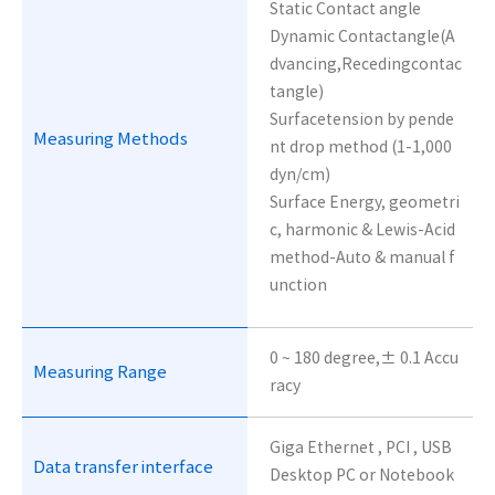
Static Contact angle
Dynamic Contactangle(A
dvancing,Recedingcontac
tangle)
Surfacetension by pende
Measuring Methods
nt drop method (1-1,000
dyn/cm)
Surface Energy, geometri
c, harmonic & Lewis-Acid
method-Auto & manual f
unction
0 ~ 180 degree,± 0.1 Accu
Measuring Range
racy
Giga Ethernet , PCI , USB
Data transfer interface
Desktop PC or Notebook