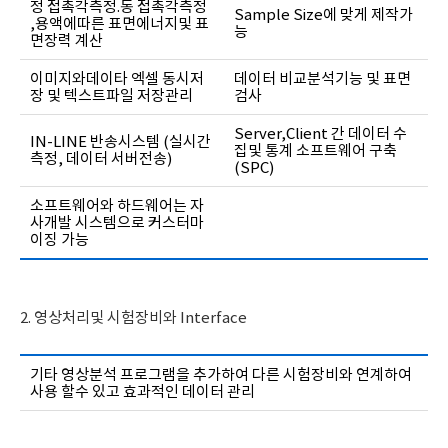
정 접촉각측정.동 접촉각측정
Sample Size에 맞게 제작가
,용액에따른 표면에너지및 표
능
면장력 계산
이미지와데이타 엑셀 동시저
데이터 비교분석기능 및 표면
장 및 텍스트파일 저장관리
검사
Server,Client 간 데이터 수
IN-LINE 반송시스템 (실시간
집및 통계 소프트웨어 구축
측정, 데이터 서버전송)
(SPC)
소프트웨어와 하드웨어는 자
사개발 시스템으로 커스터마
이징 가능
2. 영상처리및 시험장비와 Interface
기타 영상분석 프로그램을 추가하여 다른 시험장비와 연계하여
사용 할수 있고 효과적인 데이터 관리