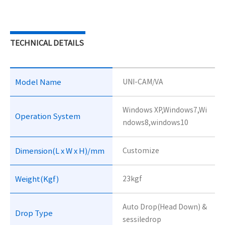
TECHNICAL DETAILS
Model Name
UNI-CAM/VA
Windows XP,Windows7,Wi
Operation System
ndows8,windows10
Dimension(L x W x H)/mm
Customize
Weight(Kgf)
23kgf
Auto Drop(Head Down) &
Drop Type
sessiledrop